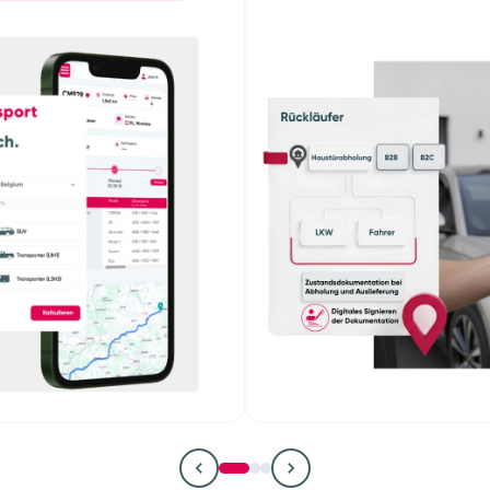
rparkmanager
Remarket