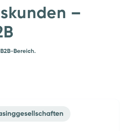
tskunden –
2B
m B2B-Bereich.
 & Fahrzeughersteller
Leasinggesellschaften