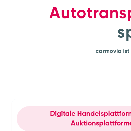
Autotrans
s
carmovia ist 
Digitale Handelsplattfo
Autohäuser & Händler
Auktionsplattfor