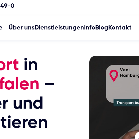
349-0
e
Über uns
Dienstleistungen
Info
Blog
Kontakt
ort
in
falen
–
er und
tieren