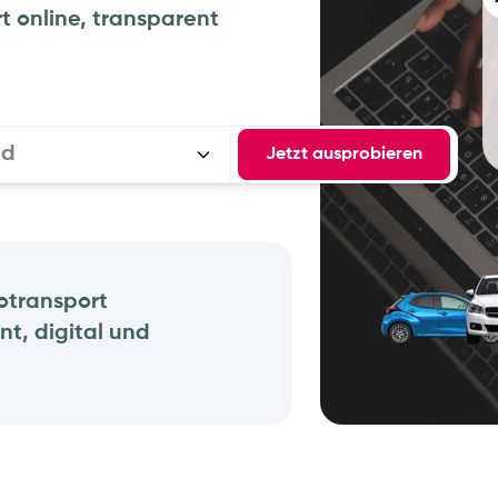
t online, transparent
nd
Jetzt ausprobieren
totransport
nt, digital und