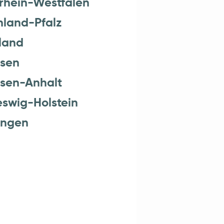
nland-Pfalz
land
sen
sen-Anhalt
eswig-Holstein
ingen