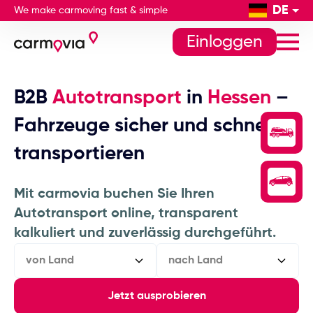
DE
We make carmoving fast & simple
Einloggen
B2B
Autotransport
in
Hessen
–
Fahrzeuge sicher und schnell
transportieren
Mit carmovia buchen Sie Ihren
Autotransport online, transparent
kalkuliert und zuverlässig durchgeführt.
von Land
nach Land
Jetzt ausprobieren