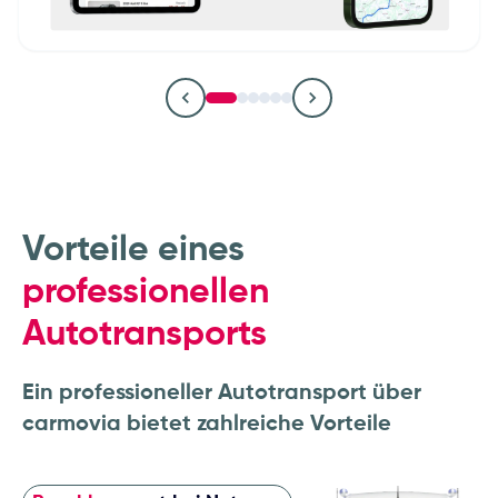
Autohäuser & Händlergruppen
OEMs & Fahrzeughersteller
Leasinggesellschaften
Flottenbetrieber und
Remarketing- und
Logistikunternehmen
Fuhrparkmanager
Vorteile eines
professionellen
Autotransports
Ein professioneller Autotransport über
carmovia bietet zahlreiche Vorteile