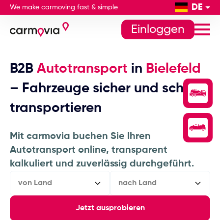
DE
We make carmoving fast & simple
Einloggen
B2B
Autotransport
in
Bielefeld
– Fahrzeuge sicher und schnell
transportieren
Mit carmovia buchen Sie Ihren
Autotransport online, transparent
kalkuliert und zuverlässig durchgeführt.
von Land
nach Land
Jetzt ausprobieren