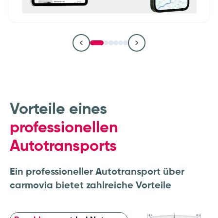
Autohäuser & Händlergruppen
OEMs & Fahrzeughersteller
Leasinggesellschaften
Flottenbetrieber und
Remarketing- und
Logistikunternehmen
Fuhrparkmanager
Vorteile eines
professionellen
Autotransports
Ein professioneller Autotransport über
carmovia bietet zahlreiche Vorteile