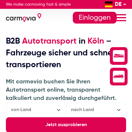
DE
We make carmoving fast & simple
Einloggen
B2B
Autotransport
in
Köln
–
Fahrzeuge sicher und schnell
transportieren
Mit carmovia buchen Sie Ihren
Autotransport online, transparent
kalkuliert und zuverlässig durchgeführt.
von Land
nach Land
Jetzt ausprobieren