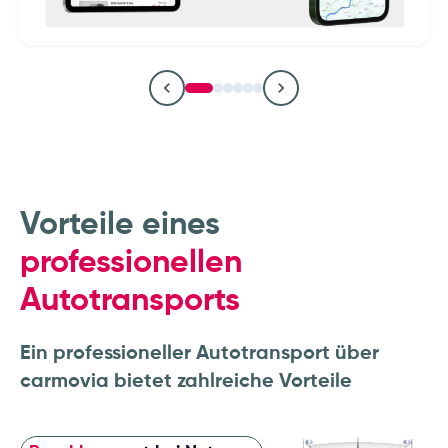
Autohäuser & Händlergruppen
OEMs & Fahrzeughersteller
Leasinggesellschaften
Flottenbetrieber und
Remarketing- und
Logistikunternehmen
Fuhrparkmanager
Vorteile eines
professionellen
Autotransports
Ein professioneller Autotransport über
carmovia bietet zahlreiche Vorteile