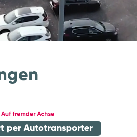
ungen
Auf fremder Achse
t per Autotransporter