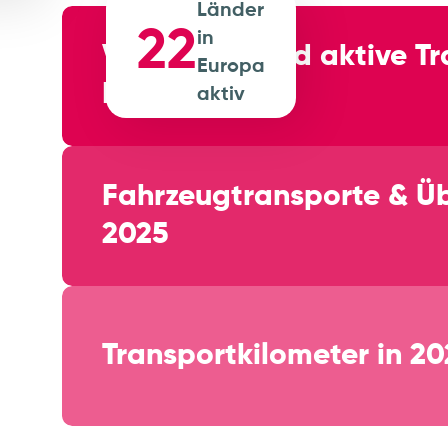
Länder
22
in
Verifizierte und aktive 
Europa
Plattform
aktiv
Fahrzeugtransporte & Ü
2025
Transportkilometer in 2