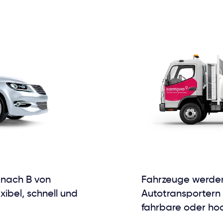
 nach B von
Fahrzeuge werden
xibel, schnell und
Autotransportern b
fahrbare oder ho