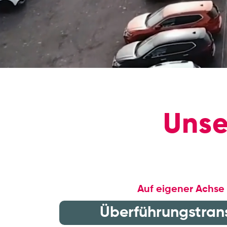
Unse
Auf eigener Achse
Überführungstran