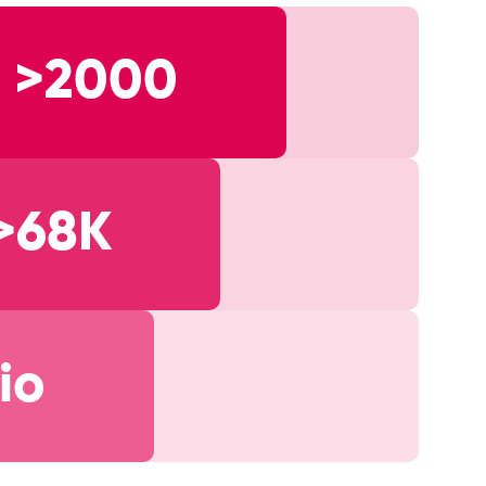
>2000
>68K
io