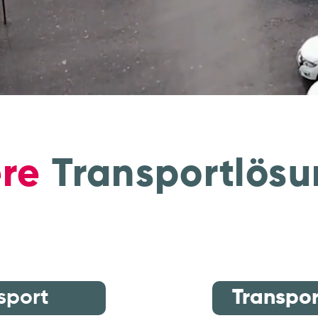
re
Transportlös
sport
Transpor