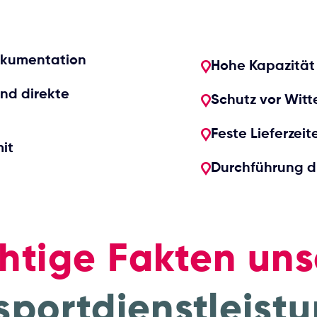
Dokumentation
Hohe Kapazität
und direkte
Schutz vor Witt
Feste Lieferzei
it
Durchführung du
htige Fakten uns
sportdienstleist