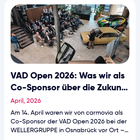
analoger Prozess: Spediteure anfragen,
Preise vergleichen, Termine koordinieren,
Status nachtelefonieren. Dabei
entscheidet gerade die Geschwindigkeit
der Fahrzeugbewegung darüber, wie
schnell Bestand dreht, Kunden beliefert
werden und Kapital wieder verfügbar ist.
VAD Open 2026: Was wir als
Co-Sponsor über die Zukunft
des Automobilhandels
April, 2026
mitnehmen
Am 14. April waren wir von carmovia als
Co-Sponsor der VAD Open 2026 bei der
WELLERGRUPPE in Osnabrück vor Ort –
einem Branchentreffen, organisiert von