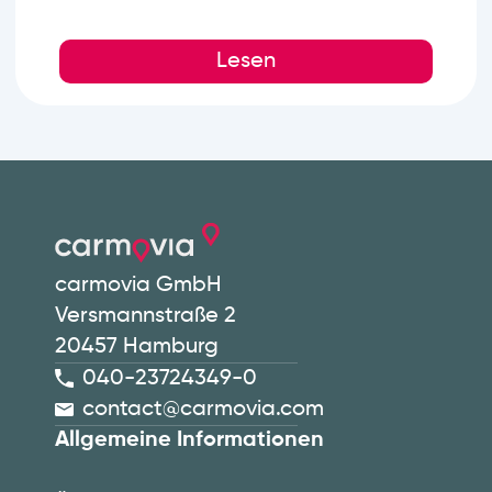
AUTOHAUS für den Verband der
Automobilhändler Deutschlands (VAD).
Lesen
Für uns war klar: Es geht nicht nur um
Präsenz, sondern darum, den Dialog
aktiv mitzugestalten und nah an den
Themen der Branche zu bleiben.
carmovia GmbH
Versmannstraße 2
20457 Hamburg
040-23724349-0
contact@carmovia.com
Allgemeine Informationen