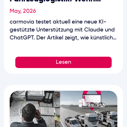
digitale Prozesse einfacher
May, 2026
nutzbar werden
carmovia testet aktuell eine neue KI-
gestützte Unterstützung mit Claude und
ChatGPT. Der Artikel zeigt, wie künstliche
Intelligenz in der Fahrzeuglogistik helfen
kann, vorhandene Transportdaten
schneller nutzbar zu machen, operative
Lesen
Abläufe verständlicher aufzubereiten und
Teams im Tagesgeschäft gezielt zu
entlasten - ohne menschliche Erfahrung
und persönliche Betreuung zu ersetzen.